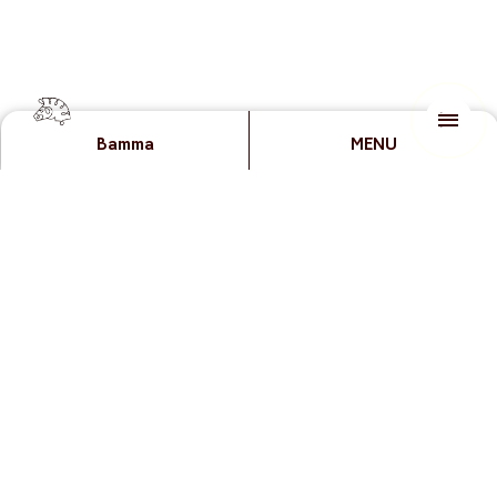
Bamma
MENU
Previous
Next
穩勝國際法律事務所 | 傳
台灣三井不動產 | 為人們
達認真跟信賴感是首要
帶來「新時代的夢想與感
任務！
動」！