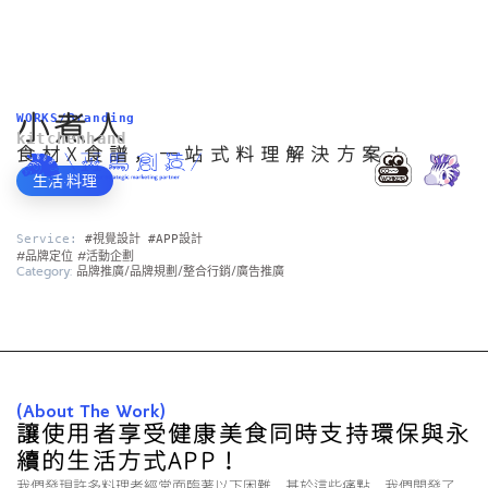
小煮人
WORKS/Branding
kitchenhand
食材x食譜，一站式料理解決方案！
生活·料理
Service:
 #視覺設計 #APP設計
#品牌定位 #活動企劃
Category:
品牌推廣/品牌規劃/整合行銷/廣告推廣
(About The Work)
讓使用者享受健康美食同時支持環保與永
續的生活方式APP！​
我們發現許多料理者經常面臨著以下困難，基於這些痛點，我們開發了